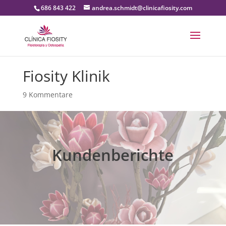
686 843 422
andrea.schmidt@clinicafiosity.com
Fiosity Klinik
9 Kommentare
Kundenberichte