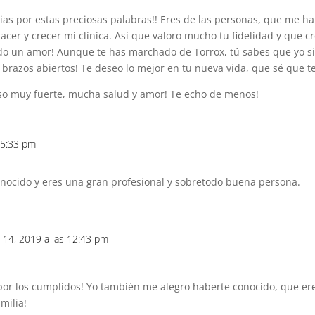
as por estas preciosas palabras!! Eres de las personas, que me ha
acer y crecer mi clínica. Así que valoro mucho tu fidelidad y que c
do un amor! Aunque te has marchado de Torrox, tú sabes que yo s
brazos abiertos! Te deseo lo mejor en tu nueva vida, que sé que t
o muy fuerte, mucha salud y amor! Te echo de menos!
s 5:33 pm
nocido y eres una gran profesional y sobretodo buena persona.
 14, 2019 a las 12:43 pm
,
or los cumplidos! Yo también me alegro haberte conocido, que er
milia!