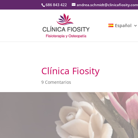
686 843 422
andrea.schmidt@clinicafiosity.co
Español
Clínica Fiosity
9 Comentarios