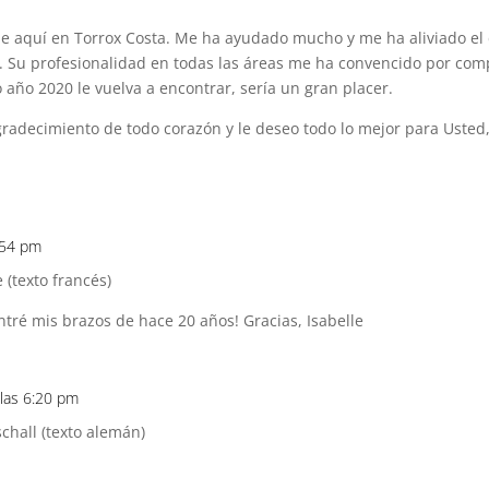
rle aquí en Torrox Costa. Me ha ayudado mucho y me ha aliviado el
a. Su profesionalidad en todas las áreas me ha convencido por co
 año 2020 le vuelva a encontrar, sería un gran placer.
gradecimiento de todo corazón y le deseo todo lo mejor para Usted
4:54 pm
 (texto francés)
ntré mis brazos de hace 20 años! Gracias, Isabelle
 las 6:20 pm
chall (texto alemán)